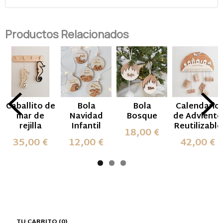
Productos Relacionados
Caballito de
Bola
Bola
Calendario
mar de
Navidad
Bosque
de Adviento
rejilla
Infantil
Reutilizable
18,00 €
35,00 €
12,00 €
42,00 €
TU CARRITO (0)