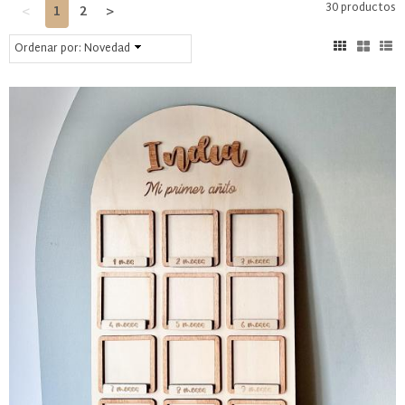
30 productos
<
1
2
>
Ordenar por:
Novedad