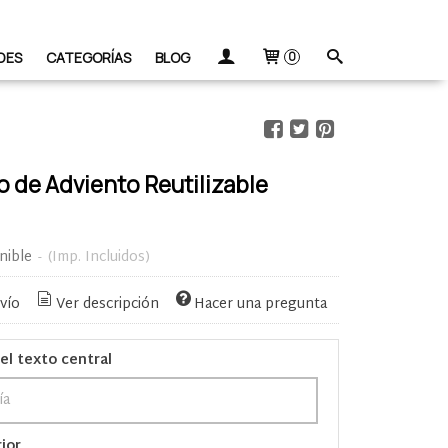
DES
CATEGORÍAS
BLOG
0
o de Adviento Reutilizable
nible
-
(Imp. Incluidos)
vío
Ver descripción
Hacer una pregunta
el texto central
rior