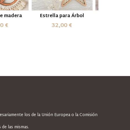
de madera
Estrella para Árbol
Bandeja pa
Magos / Pa
0 €
32,00 €
35,0
cesariamente los de la Unión Europea o la Comisión
 de las mismas.