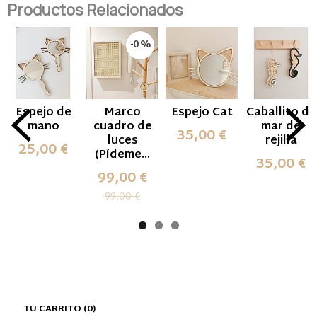
Productos Relacionados
-0 %
Espejo de
Marco
Espejo Cat
Caballito de
mano
cuadro de
mar de
35,00 €
luces
rejilla
25,00 €
(Pídeme...
35,00 €
99,00 €
99,00 €
TU CARRITO (0)